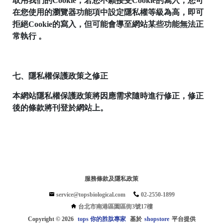
取用我們的Cookie，若您不願接受Cookie的寫入，您可
港
在您使用的瀏覽器功能項中設定隱私權等級為高，即可
區
拒絕Cookie的寫入，但可能會導至網站某些功能無法正
園
常執行 。
區
街
3
號
七、隱私權保護政策之修正
17
本網站隱私權保護政策將因應需求隨時進行修正，修正
樓
後的條款將刊登於網站上。
C
o
p
y
r
i
g
h
t
服務條款及隱私政策
©
service@topsbiological.com
02-2550-1899
2
0
台北市南港區園區街3號17樓
2
Copyright ©
2026
tops 你的胜肽專家
基於
shopstore
平台提供
6