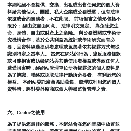
本網站絕不會提供、交換、出租或出售任何您的個人資
料給其他個人、團體、私人企業或公務機關，但有法律
依據或合約義務者，不在此限。 前項但書之情形包括不
限於： 經由您書面同意。 法律明文規定。 為免除您生
命、身體、自由或財產上之危險。 與公務機關或學術研
究機構合作，基於公共利益為統計或學術研究而有必
要，且資料經過提供者處理或蒐集著依其揭露方式無從
識別特定之當事人。 當您在網站的行為，違反服務條款
或可能損害或妨礙網站與其他使用者權益或導致任何人
遭受損害時，經網站管理單位研析揭露您的個人資料是
為了辨識、聯絡或採取法律行動所必要者。 有利於您的
權益。 本網站委託廠商協助蒐集、處理或利用您的個人
資料時，將對委外廠商或個人善盡監督管理之責。
25
台
18
北
六、Cookie之使用
市
為了提供您最佳的服務，本網站會在您的電腦中放置並
南