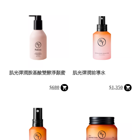
肌光彈潤胺基酸雙酵淨顏蜜
肌光彈潤前導水
$680
$1,350